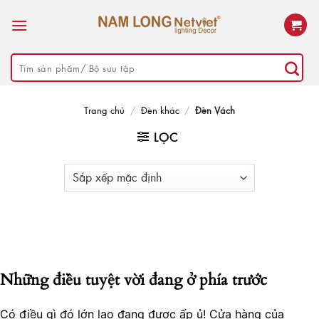
Skip
to
content
Tìm
kiếm:
Trang chủ
/
Đèn khác
/
Đèn Vách
LỌC
Những điều tuyệt vời đang ở phía trước
Có điều gì đó lớn lao đang được ấp ủ! Cửa hàng của