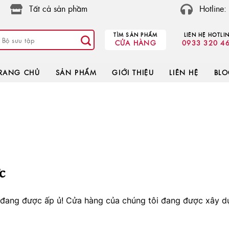
Tất cả sản phầm
Hotline
TÌM SẢN PHẨM
LIÊN HỆ HOTLI
CỬA HÀNG
0933 320 4
RANG CHỦ
SẢN PHẨM
GIỚI THIỆU
LIÊN HỆ
BL
c
o đang được ấp ủ! Cửa hàng của chúng tôi đang được xây d