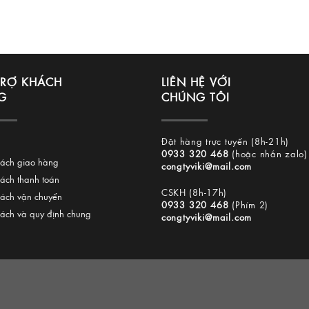
TRỢ KHÁCH
LIÊN HỆ VỚI
G
CHÚNG TÔI
Đặt hàng trực tuyến (8h-21h)
0933 320 468
(hoặc nhắn zalo)
sách giao hàng
congtyviki@mail.com
sách thanh toán
CSKH (8h-17h)
sách vận chuyển
0933 320 468
(Phím 2)
sách và quy định chung
congtyviki@mail.com