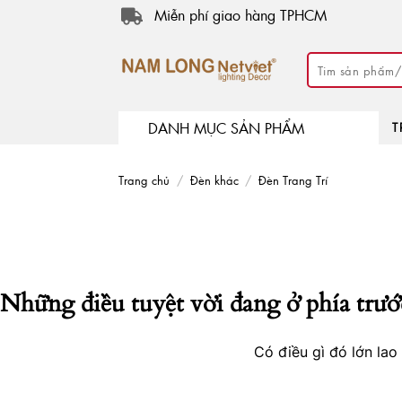
Skip
Miễn phí giao hàng TPHCM
to
content
Tìm
kiếm:
DANH MỤC SẢN PHẨM
T
Trang chủ
/
Đèn khác
/
Đèn Trang Trí
Những điều tuyệt vời đang ở phía trướ
Có điều gì đó lớn la