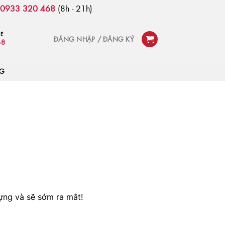
:
0933 320 468
(8h - 21h)
NE
ĐĂNG NHẬP / ĐĂNG KÝ
68
OG
ựng và sẽ sớm ra mắt!