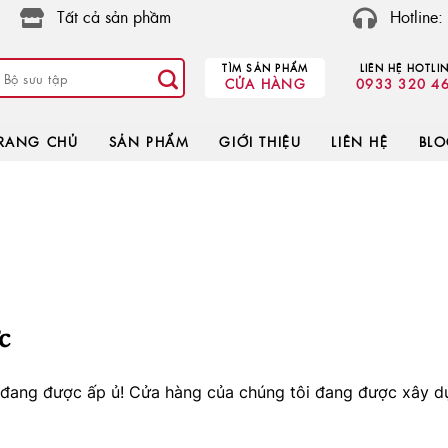
Tất cả sản phầm
Hotline
TÌM SẢN PHẨM
LIÊN HỆ HOTLI
CỬA HÀNG
0933 320 4
RANG CHỦ
SẢN PHẨM
GIỚI THIỆU
LIÊN HỆ
BL
c
o đang được ấp ủ! Cửa hàng của chúng tôi đang được xây d