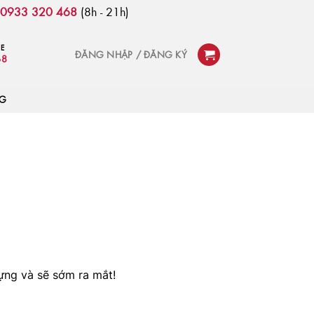
:
0933 320 468
(8h - 21h)
NE
ĐĂNG NHẬP / ĐĂNG KÝ
68
OG
ựng và sẽ sớm ra mắt!