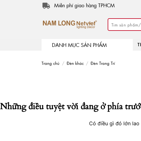
Skip
Miễn phí giao hàng TPHCM
to
content
Tìm
kiếm:
DANH MỤC SẢN PHẨM
T
Trang chủ
/
Đèn khác
/
Đèn Trang Trí
Những điều tuyệt vời đang ở phía trướ
Có điều gì đó lớn la