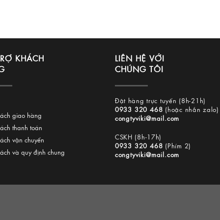
TRỢ KHÁCH
LIÊN HỆ VỚI
G
CHÚNG TÔI
Đặt hàng trực tuyến (8h-21h)
0933 320 468
(hoặc nhắn zalo)
sách giao hàng
congtyviki@mail.com
sách thanh toán
CSKH (8h-17h)
sách vận chuyển
0933 320 468
(Phím 2)
sách và quy định chung
congtyviki@mail.com