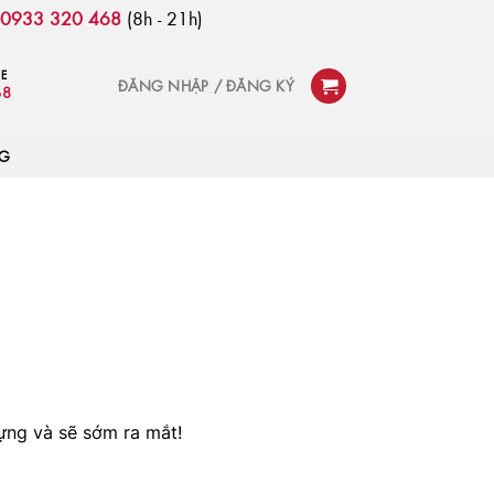
:
0933 320 468
(8h - 21h)
NE
ĐĂNG NHẬP / ĐĂNG KÝ
68
OG
ựng và sẽ sớm ra mắt!