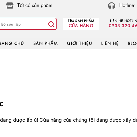
Tất cả sản phầm
Hotline
TÌM SẢN PHẨM
LIÊN HỆ HOTLI
CỬA HÀNG
0933 320 4
RANG CHỦ
SẢN PHẨM
GIỚI THIỆU
LIÊN HỆ
BL
c
o đang được ấp ủ! Cửa hàng của chúng tôi đang được xây d