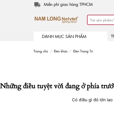
Skip
Miễn phí giao hàng TPHCM
to
content
Tìm
kiếm:
DANH MỤC SẢN PHẨM
T
Trang chủ
/
Đèn khác
/
Đèn Trang Trí
Những điều tuyệt vời đang ở phía trướ
Có điều gì đó lớn la