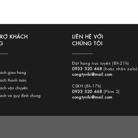
TRỢ KHÁCH
LIÊN HỆ VỚI
G
CHÚNG TÔI
Đặt hàng trực tuyến (8h-21h)
0933 320 468
(hoặc nhắn zalo)
sách giao hàng
congtyviki@mail.com
sách thanh toán
CSKH (8h-17h)
sách vận chuyển
0933 320 468
(Phím 2)
sách và quy định chung
congtyviki@mail.com