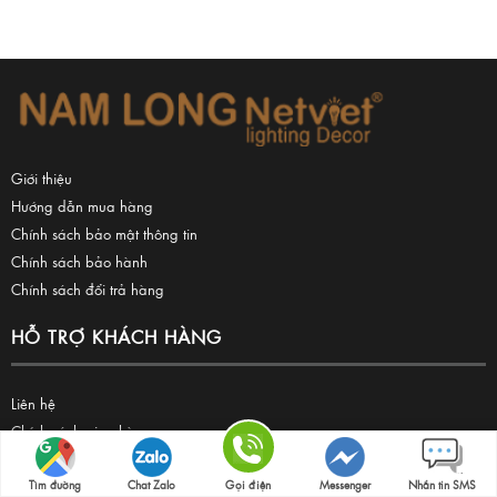
Giới thiệu
Hướng dẫn mua hàng
Chính sách bảo mật thông tin
Chính sách bảo hành
Chính sách đổi trả hàng
HỖ TRỢ KHÁCH HÀNG
Liên hệ
Chính sách giao hàng
Chính sách thanh toán
Chính sách vận chuyển
Tìm đường
Chat Zalo
Gọi điện
Messenger
Nhắn tin SMS