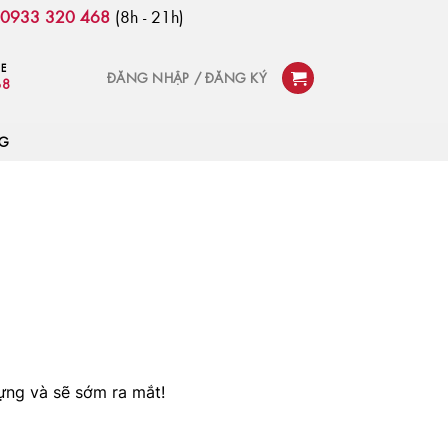
:
0933 320 468
(8h - 21h)
NE
ĐĂNG NHẬP / ĐĂNG KÝ
68
OG
ựng và sẽ sớm ra mắt!