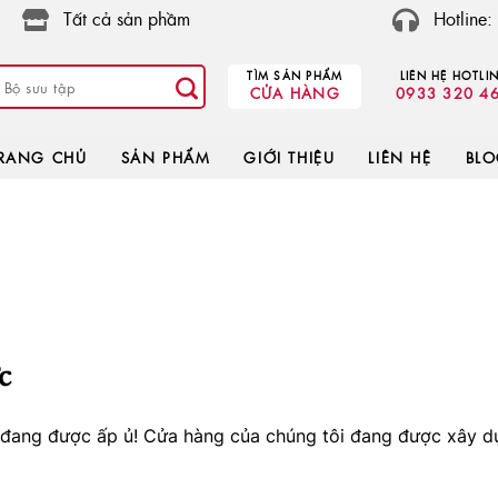
Tất cả sản phầm
Hotline
TÌM SẢN PHẨM
LIÊN HỆ HOTLI
CỬA HÀNG
0933 320 4
RANG CHỦ
SẢN PHẨM
GIỚI THIỆU
LIÊN HỆ
BL
c
o đang được ấp ủ! Cửa hàng của chúng tôi đang được xây d