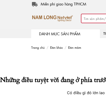
Skip
Miễn phí giao hàng TPHCM
to
content
Tìm
kiếm:
DANH MỤC SẢN PHẨM
T
Trang chủ
/
Đèn khác
/
Đèn mâm
Những điều tuyệt vời đang ở phía trướ
Có điều gì đó lớn la