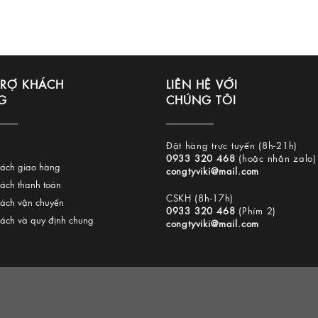
TRỢ KHÁCH
LIÊN HỆ VỚI
G
CHÚNG TÔI
Đặt hàng trực tuyến (8h-21h)
0933 320 468
(hoặc nhắn zalo)
sách giao hàng
congtyviki@mail.com
sách thanh toán
CSKH (8h-17h)
sách vận chuyển
0933 320 468
(Phím 2)
sách và quy định chung
congtyviki@mail.com