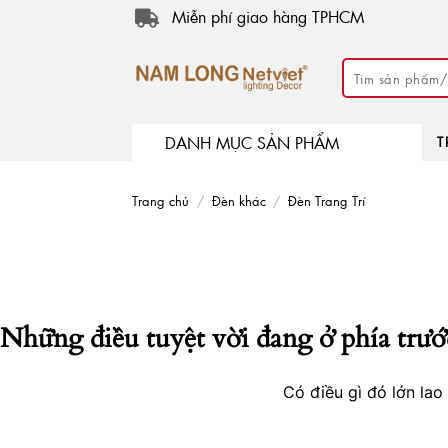
Skip
Miễn phí giao hàng TPHCM
to
content
Tìm
kiếm:
DANH MỤC SẢN PHẨM
T
Trang chủ
/
Đèn khác
/
Đèn Trang Trí
Những điều tuyệt vời đang ở phía trướ
Có điều gì đó lớn la