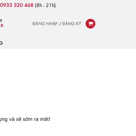
:
0933 320 468
(8h - 21h)
NE
ĐĂNG NHẬP / ĐĂNG KÝ
68
OG
ựng và sẽ sớm ra mắt!