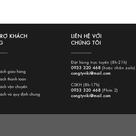
TRỢ KHÁCH
LIÊN HỆ VỚI
G
CHÚNG TÔI
Đặt hàng trực tuyến (8h-21h)
0933 320 468
(hoặc nhắn zalo)
sách giao hàng
congtyviki@mail.com
sách thanh toán
CSKH (8h-17h)
sách vận chuyển
0933 320 468
(Phím 2)
sách và quy định chung
congtyviki@mail.com