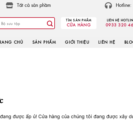
Tất cả sản phầm
Hotline
TÌM SẢN PHẨM
LIÊN HỆ HOTLI
CỬA HÀNG
0933 320 4
RANG CHỦ
SẢN PHẨM
GIỚI THIỆU
LIÊN HỆ
BL
c
o đang được ấp ủ! Cửa hàng của chúng tôi đang được xây d