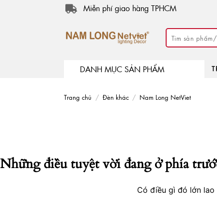
Skip
Miễn phí giao hàng TPHCM
to
content
Tìm
kiếm:
DANH MỤC SẢN PHẨM
T
Trang chủ
/
Đèn khác
/
Nam Long NetViet
Những điều tuyệt vời đang ở phía trướ
Có điều gì đó lớn la