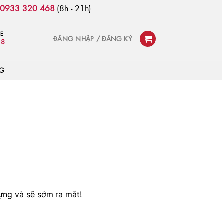
:
0933 320 468
(8h - 21h)
NE
ĐĂNG NHẬP / ĐĂNG KÝ
68
OG
ựng và sẽ sớm ra mắt!