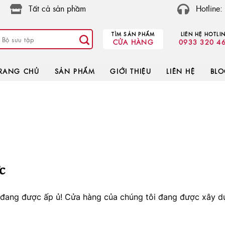
Tất cả sản phầm
Hotline
TÌM SẢN PHẨM
LIÊN HỆ HOTLI
CỬA HÀNG
0933 320 4
RANG CHỦ
SẢN PHẨM
GIỚI THIỆU
LIÊN HỆ
BL
c
o đang được ấp ủ! Cửa hàng của chúng tôi đang được xây d