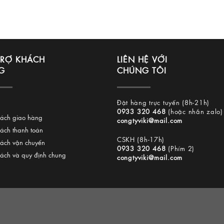
TRỢ KHÁCH
LIÊN HỆ VỚI
G
CHÚNG TÔI
Đặt hàng trực tuyến (8h-21h)
0933 320 468
(hoặc nhắn zalo)
sách giao hàng
congtyviki@mail.com
sách thanh toán
CSKH (8h-17h)
sách vận chuyển
0933 320 468
(Phím 2)
sách và quy định chung
congtyviki@mail.com