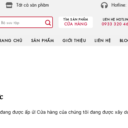
Tất cả sản phầm
Hotline
TÌM SẢN PHẨM
LIÊN HỆ HOTLI
CỬA HÀNG
0933 320 4
RANG CHỦ
SẢN PHẨM
GIỚI THIỆU
LIÊN HỆ
BL
c
o đang được ấp ủ! Cửa hàng của chúng tôi đang được xây d