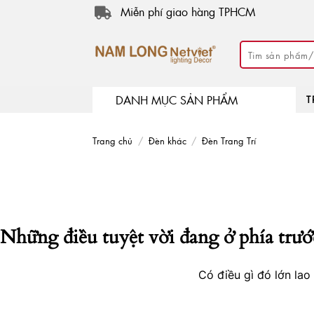
Skip
Miễn phí giao hàng TPHCM
to
content
Tìm
kiếm:
DANH MỤC SẢN PHẨM
T
Trang chủ
/
Đèn khác
/
Đèn Trang Trí
Những điều tuyệt vời đang ở phía trướ
Có điều gì đó lớn la