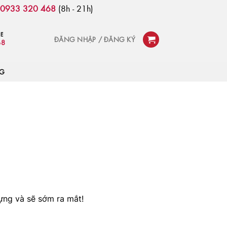
:
0933 320 468
(8h - 21h)
NE
ĐĂNG NHẬP / ĐĂNG KÝ
68
OG
ựng và sẽ sớm ra mắt!