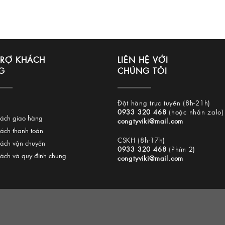
TRỢ KHÁCH
LIÊN HỆ VỚI
G
CHÚNG TÔI
Đặt hàng trực tuyến (8h-21h)
0933 320 468
(hoặc nhắn zalo)
sách giao hàng
congtyviki@mail.com
sách thanh toán
CSKH (8h-17h)
sách vận chuyển
0933 320 468
(Phím 2)
sách và quy định chung
congtyviki@mail.com