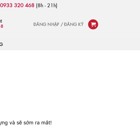
:
0933 320 468
(8h - 21h)
NE
ĐĂNG NHẬP / ĐĂNG KÝ
68
OG
ựng và sẽ sớm ra mắt!