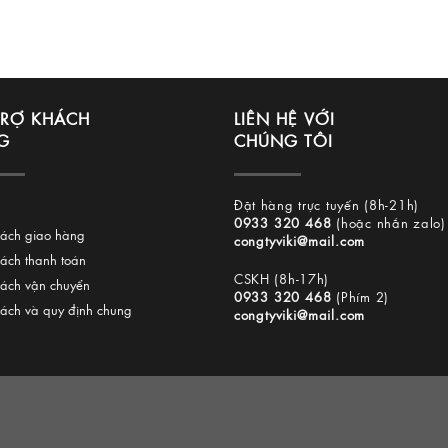
TRỢ KHÁCH
LIÊN HỆ VỚI
G
CHÚNG TÔI
Đặt hàng trực tuyến (8h-21h)
0933 320 468
(hoặc nhắn zalo)
sách giao hàng
congtyviki@mail.com
sách thanh toán
CSKH (8h-17h)
sách vận chuyển
0933 320 468
(Phím 2)
sách và quy định chung
congtyviki@mail.com