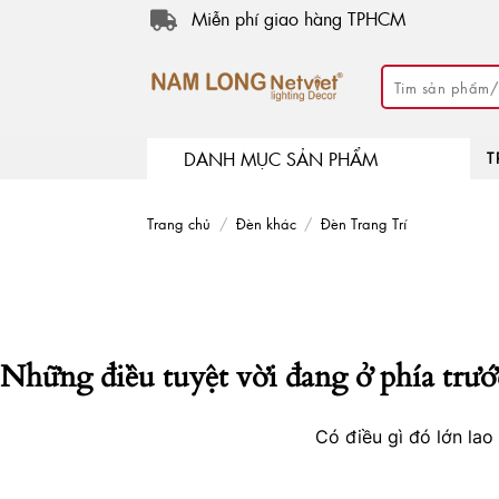
Skip
Miễn phí giao hàng TPHCM
to
content
Tìm
kiếm:
DANH MỤC SẢN PHẨM
T
Trang chủ
/
Đèn khác
/
Đèn Trang Trí
Những điều tuyệt vời đang ở phía trướ
Có điều gì đó lớn la