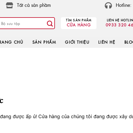
Tất cả sản phầm
Hotline
TÌM SẢN PHẨM
LIÊN HỆ HOTLI
CỬA HÀNG
0933 320 4
RANG CHỦ
SẢN PHẨM
GIỚI THIỆU
LIÊN HỆ
BL
c
o đang được ấp ủ! Cửa hàng của chúng tôi đang được xây d