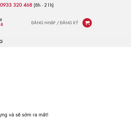
:
0933 320 468
(8h - 21h)
NE
ĐĂNG NHẬP / ĐĂNG KÝ
68
OG
ựng và sẽ sớm ra mắt!