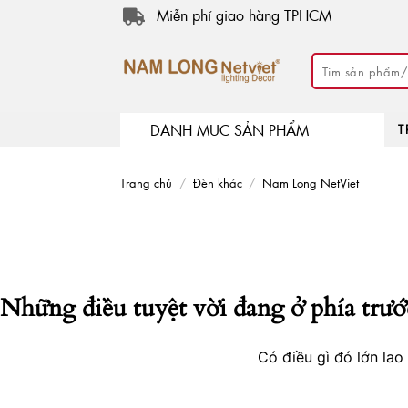
Skip
Miễn phí giao hàng TPHCM
to
content
Tìm
kiếm:
DANH MỤC SẢN PHẨM
T
Trang chủ
/
Đèn khác
/
Nam Long NetViet
Những điều tuyệt vời đang ở phía trướ
Có điều gì đó lớn la