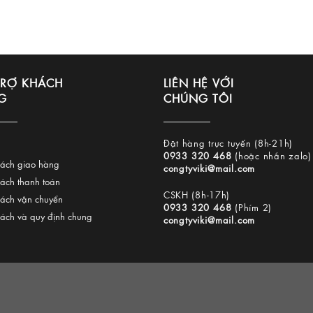
TRỢ KHÁCH
LIÊN HỆ VỚI
G
CHÚNG TÔI
Đặt hàng trực tuyến (8h-21h)
0933 320 468
(hoặc nhắn zalo)
sách giao hàng
congtyviki@mail.com
sách thanh toán
CSKH (8h-17h)
sách vận chuyển
0933 320 468
(Phím 2)
sách và quy định chung
congtyviki@mail.com