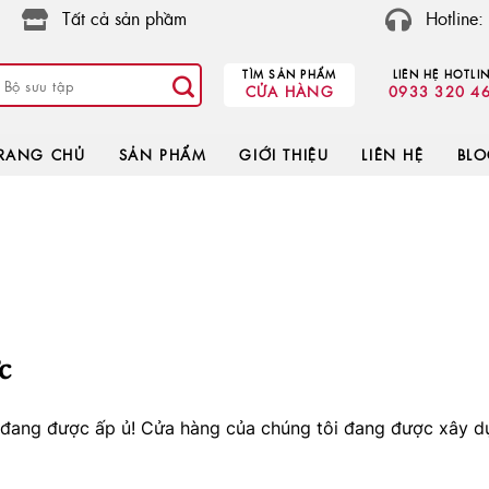
Tất cả sản phầm
Hotline
TÌM SẢN PHẨM
LIÊN HỆ HOTLI
CỬA HÀNG
0933 320 4
RANG CHỦ
SẢN PHẨM
GIỚI THIỆU
LIÊN HỆ
BL
c
o đang được ấp ủ! Cửa hàng của chúng tôi đang được xây d