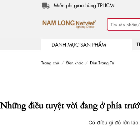
Skip
Miễn phí giao hàng TPHCM
to
content
Tìm
kiếm:
DANH MỤC SẢN PHẨM
T
Trang chủ
/
Đèn khác
/
Đèn Trang Trí
Những điều tuyệt vời đang ở phía trướ
Có điều gì đó lớn la