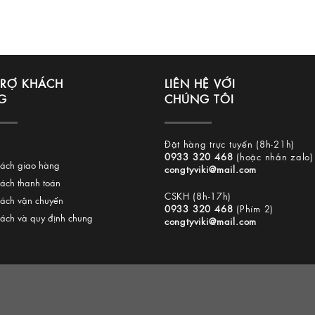
TRỢ KHÁCH
LIÊN HỆ VỚI
G
CHÚNG TÔI
Đặt hàng trực tuyến (8h-21h)
0933 320 468
(hoặc nhắn zalo)
sách giao hàng
congtyviki@mail.com
sách thanh toán
CSKH (8h-17h)
sách vận chuyển
0933 320 468
(Phím 2)
sách và quy định chung
congtyviki@mail.com