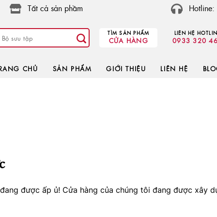
Tất cả sản phầm
Hotline
TÌM SẢN PHẨM
LIÊN HỆ HOTLI
CỬA HÀNG
0933 320 4
RANG CHỦ
SẢN PHẨM
GIỚI THIỆU
LIÊN HỆ
BL
c
o đang được ấp ủ! Cửa hàng của chúng tôi đang được xây d