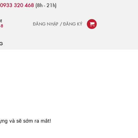
:
0933 320 468
(8h - 21h)
NE
ĐĂNG NHẬP / ĐĂNG KÝ
68
OG
ựng và sẽ sớm ra mắt!