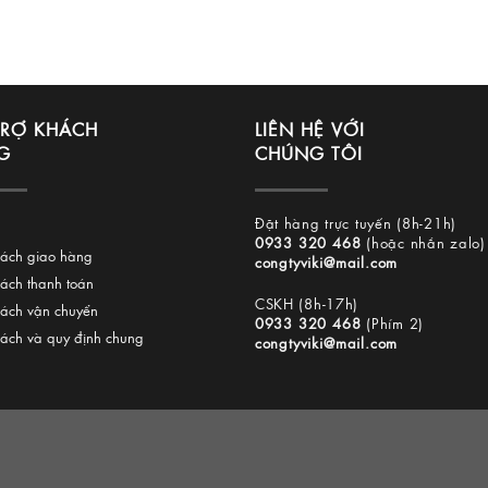
TRỢ KHÁCH
LIÊN HỆ VỚI
G
CHÚNG TÔI
Đặt hàng trực tuyến (8h-21h)
0933 320 468
(hoặc nhắn zalo)
sách giao hàng
congtyviki@mail.com
sách thanh toán
CSKH (8h-17h)
sách vận chuyển
0933 320 468
(Phím 2)
sách và quy định chung
congtyviki@mail.com