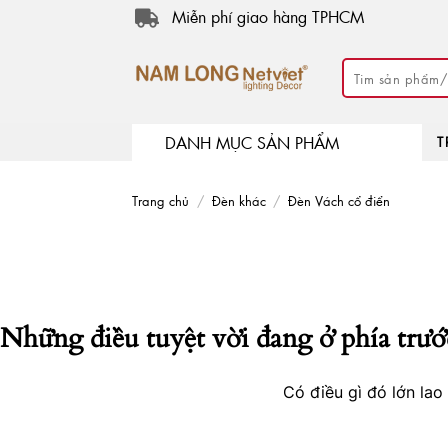
Skip
Miễn phí giao hàng TPHCM
to
content
Tìm
kiếm:
DANH MỤC SẢN PHẨM
T
Trang chủ
/
Đèn khác
/
Đèn Vách cổ điển
Những điều tuyệt vời đang ở phía trướ
Có điều gì đó lớn la