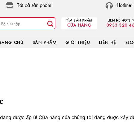
Tất cả sản phầm
Hotline
TÌM SẢN PHẨM
LIÊN HỆ HOTLI
CỬA HÀNG
0933 320 4
RANG CHỦ
SẢN PHẨM
GIỚI THIỆU
LIÊN HỆ
BL
c
o đang được ấp ủ! Cửa hàng của chúng tôi đang được xây d