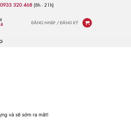
:
0933 320 468
(8h - 21h)
NE
ĐĂNG NHẬP / ĐĂNG KÝ
68
OG
ựng và sẽ sớm ra mắt!