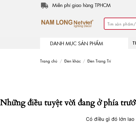
Skip
Miễn phí giao hàng TPHCM
to
content
Tìm
kiếm:
DANH MỤC SẢN PHẨM
T
Trang chủ
/
Đèn khác
/
Đèn Trang Trí
Những điều tuyệt vời đang ở phía trướ
Có điều gì đó lớn la