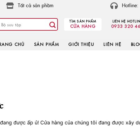
Tất cả sản phầm
Hotline
TÌM SẢN PHẨM
LIÊN HỆ HOTLI
CỬA HÀNG
0933 320 4
RANG CHỦ
SẢN PHẨM
GIỚI THIỆU
LIÊN HỆ
BL
c
o đang được ấp ủ! Cửa hàng của chúng tôi đang được xây d