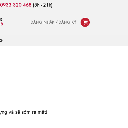
:
0933 320 468
(8h - 21h)
NE
ĐĂNG NHẬP / ĐĂNG KÝ
68
OG
ựng và sẽ sớm ra mắt!