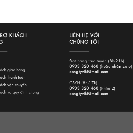
TRỢ KHÁCH
LIÊN HỆ VỚI
G
CHÚNG TÔI
Đặt hàng trực tuyến (8h-21h)
0933 320 468
(hoặc nhắn zalo)
sách giao hàng
congtyviki@mail.com
sách thanh toán
CSKH (8h-17h)
sách vận chuyển
0933 320 468
(Phím 2)
sách và quy định chung
congtyviki@mail.com