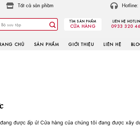
Tất cả sản phầm
Hotline
TÌM SẢN PHẨM
LIÊN HỆ HOTLI
CỬA HÀNG
0933 320 4
RANG CHỦ
SẢN PHẨM
GIỚI THIỆU
LIÊN HỆ
BL
c
o đang được ấp ủ! Cửa hàng của chúng tôi đang được xây d