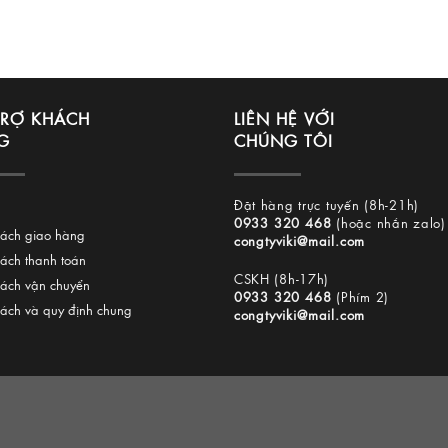
TRỢ KHÁCH
LIÊN HỆ VỚI
G
CHÚNG TÔI
Đặt hàng trực tuyến (8h-21h)
0933 320 468
(hoặc nhắn zalo)
sách giao hàng
congtyviki@mail.com
sách thanh toán
CSKH (8h-17h)
sách vận chuyển
0933 320 468
(Phím 2)
sách và quy định chung
congtyviki@mail.com