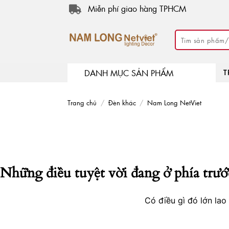
Skip
Miễn phí giao hàng TPHCM
to
content
Tìm
kiếm:
DANH MỤC SẢN PHẨM
T
Trang chủ
/
Đèn khác
/
Nam Long NetViet
Những điều tuyệt vời đang ở phía trướ
Có điều gì đó lớn la