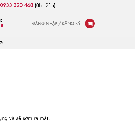
:
0933 320 468
(8h - 21h)
NE
ĐĂNG NHẬP / ĐĂNG KÝ
68
OG
ựng và sẽ sớm ra mắt!